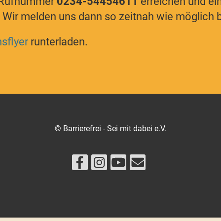
r Rufnummer
0234-54454611
erreichen und ei
 Wir melden uns dann so zeitnah wie möglich b
sflyer
runterladen.
© Barrierefrei - Sei mit dabei e.V.