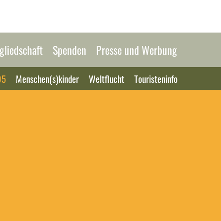
gliedschaft
Spenden
Presse und Werbung
95
Menschen(s)kinder
Weltflucht
Touristeninfo