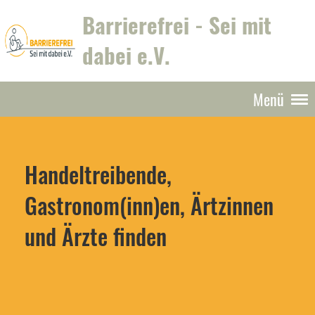
Barrierefrei - Sei mit
dabei e.V.
Menü
Handeltreibende,
Gastronom(inn)en, Ärtzinnen
und Ärzte finden