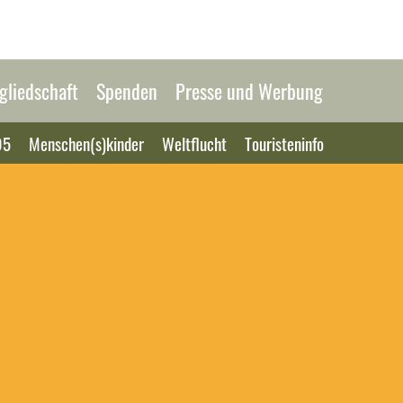
gliedschaft
Spenden
Presse und Werbung
95
Menschen(s)kinder
Weltflucht
Touristeninfo