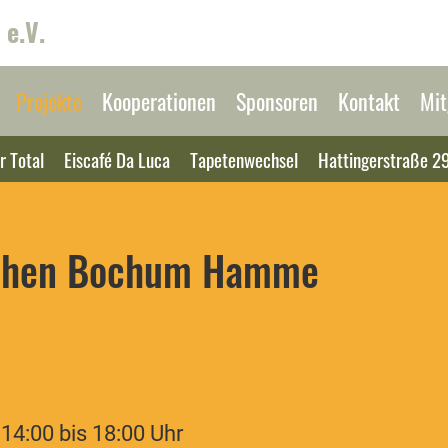
 e.V.
Projekte
Kooperationen
Sponsoren
Kontakt
Mit
r Total
Eiscafé Da Luca
Tapetenwechsel
Hattingerstraße 2
ochen Bochum Hamme
4:00 bis 18:00 Uhr